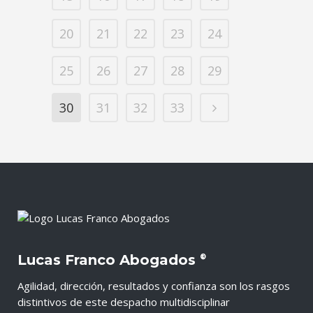
20
21
22
23
24
25
26
27
28
29
30
31
32
33
Lucas Franco Abogados
®
Agilidad, dirección, resultados y confianza son los rasgos
distintivos de este despacho multidisciplinar