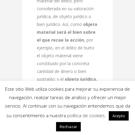
material del delito; pero
considerada en su valoración
jurídica, de objeto jurídico o
bien jurídico. Así, como
objeto
material será el bien sobre
el que recae la acción
, por
ejemplo, en el delito de hurto
el objeto material viene
constituido por la concreta
cantidad de dinero o bien
sustraído; y el
objeto jurídico,
o bien jurídico protegido, es
Este sitio Web utiliza cookies para mejorar su experiencia de
el bien o valor de la vida de
navegación, realizar tareas de análisis y ofrecer un mejor
las personas que es
servicio. Al continuar con su navegación entendemos que da
protegido por la ley
. Se trata
su consentimiento a nuestra
política de cookies.
Acepto
de algo, ya sea tangible o
intangible, considerado valioso
Rechazar
a un nivel que merece una