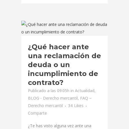
¿Qué hacer ante
una reclamación de
deuda o un
incumplimiento de
contrato?
Publicado a las 09:05h
in
Actualidad
,
BLOG - Derecho mercantil
,
FAQ –
Derecho mercantil
34
Likes
Comparte
¿Te has visto alguna vez ante una