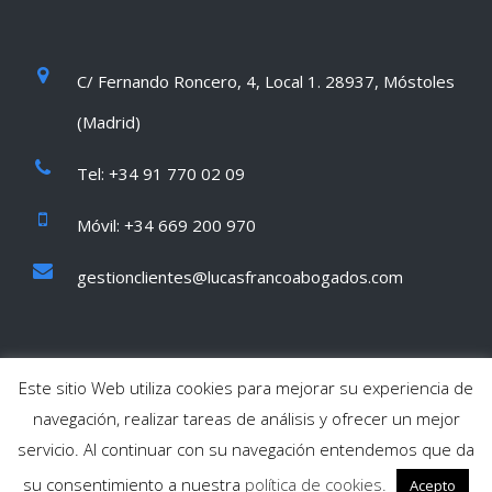
C/ Fernando Roncero, 4, Local 1. 28937, Móstoles
(Madrid)
Tel: +34 91 770 02 09
Móvil: +34 669 200 970
gestionclientes@lucasfrancoabogados.com
Este sitio Web utiliza cookies para mejorar su experiencia de
navegación, realizar tareas de análisis y ofrecer un mejor
servicio. Al continuar con su navegación entendemos que da
2018 Diseño web
y
su consentimiento a nuestra
política de cookies.
SOFTDREAM
DREAMSOFT
Acepto