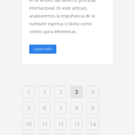
en el ámbito del derecho procesal
internacional. En este artículo,
analizaremos la importancia de la
sumisión expresa o tácita como
criterio para determinar...
LEER MÁS
1
2
3
4
5
6
7
8
9
10
11
12
13
14