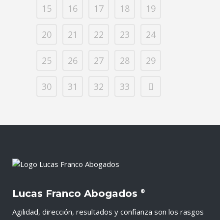
15
16
17
18
19
20
21
22
23
24
25
26
27
28
29
30
31
32
33
Lucas Franco Abogados
®
Agilidad, dirección, resultados y confianza son los rasgos