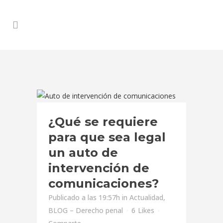
¿Qué se requiere
para que sea legal
un auto de
intervención de
comunicaciones?
Publicado a las 19:57h
in
Actualidad
,
BLOG – Derecho penal
6
Likes