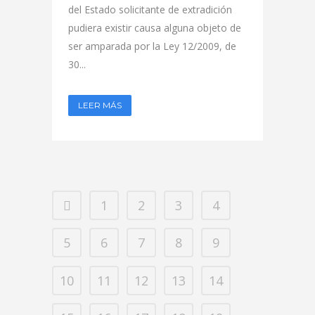
del Estado solicitante de extradición
pudiera existir causa alguna objeto de
ser amparada por la Ley 12/2009, de
30...
LEER MÁS
1
2
3
4
5
6
7
8
9
10
11
12
13
14