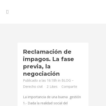
Reclamación de
impagos. La fase
previa, la
negociación
Publicado a las 16:18h
in
BLOG –
Derecho civil
2
Likes
Comparte
La importancia de una buena gestión
1.- Dada la realidad social del