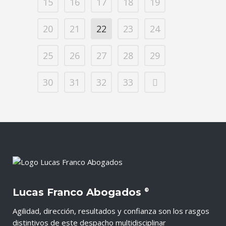
15
16
17
18
19
20
21
22
23
24
25
26
27
28
29
30
31
32
33
Lucas Franco Abogados
®
Agilidad, dirección, resultados y confianza son los rasgos
distintivos de este despacho multidisciplinar