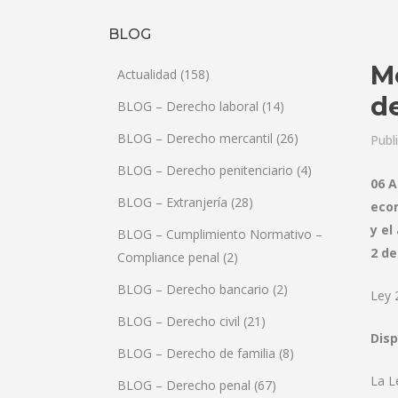
BLOG
M
Actualidad
(158)
d
BLOG – Derecho laboral
(14)
BLOG – Derecho mercantil
(26)
Publ
BLOG – Derecho penitenciario
(4)
06 A
BLOG – Extranjería
(28)
econ
y el
BLOG – Cumplimiento Normativo –
2 de
Compliance penal
(2)
BLOG – Derecho bancario
(2)
Ley 
BLOG – Derecho civil
(21)
Disp
BLOG – Derecho de familia
(8)
La L
BLOG – Derecho penal
(67)