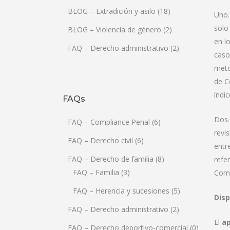
BLOG – Extradición y asilo
(18)
Uno.
solo
BLOG – Violencia de género
(2)
en l
FAQ – Derecho administrativo
(2)
caso
meto
de C
índi
FAQs
Dos.
FAQ – Compliance Penal
(6)
revi
FAQ – Derecho civil
(6)
entr
FAQ – Derecho de familia
(8)
refe
FAQ – Familia
(3)
Comp
FAQ – Herencia y sucesiones
(5)
Disp
FAQ – Derecho administrativo
(2)
El
ap
FAQ – Derecho deportivo-comercial
(0)