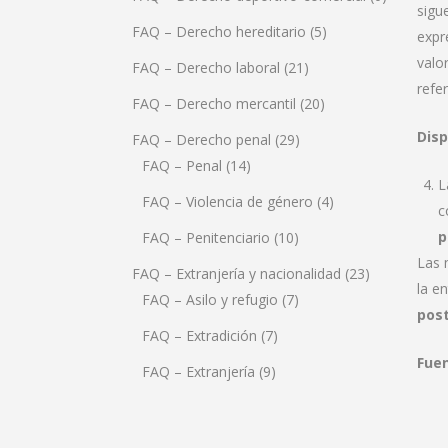
sigu
FAQ – Derecho hereditario
(5)
expr
valo
FAQ – Derecho laboral
(21)
refe
FAQ – Derecho mercantil
(20)
Disp
FAQ – Derecho penal
(29)
FAQ – Penal
(14)
L
FAQ – Violencia de género
(4)
c
p
FAQ – Penitenciario
(10)
Las 
FAQ – Extranjería y nacionalidad
(23)
la e
FAQ – Asilo y refugio
(7)
post
FAQ – Extradición
(7)
Fue
FAQ – Extranjería
(9)