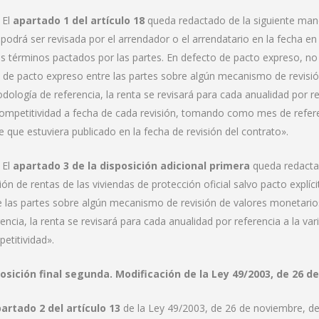
 El
apartado 1 del artículo 18
queda redactado de la siguiente maner
 podrá ser revisada por el arrendador o el arrendatario en la fecha e
os términos pactados por las partes. En defecto de pacto expreso, no s
 de pacto expreso entre las partes sobre algún mecanismo de revisión
dología de referencia, la renta se revisará para cada anualidad por ref
ompetitividad a fecha de cada revisión, tomando como mes de referen
ce que estuviera publicado en la fecha de revisión del contrato».
 El
apartado 3 de la disposición adicional primera
queda redactad
sión de rentas de las viviendas de protección oficial salvo pacto explí
e las partes sobre algún mecanismo de revisión de valores monetarios
rencia, la renta se revisará para cada anualidad por referencia a la var
etitividad».
osición final segunda. Modificación de la Ley 49/2003, de 26 
artado 2 del artículo 13
de la Ley 49/2003, de 26 de noviembre, 