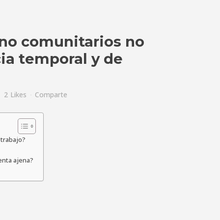
 no comunitarios no
ia temporal y de
2
Likes
Comparte
 trabajo?
enta ajena?