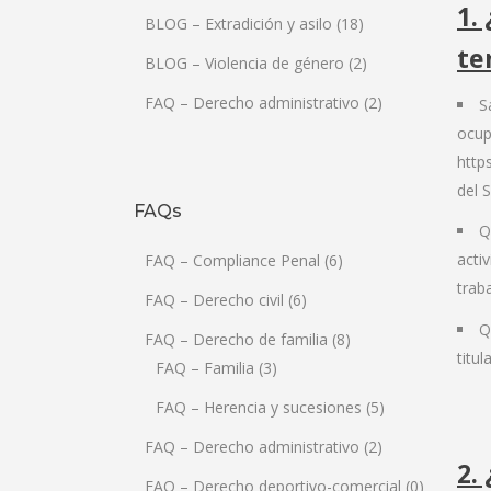
1.
BLOG – Extradición y asilo
(18)
te
BLOG – Violencia de género
(2)
FAQ – Derecho administrativo
(2)
S
ocup
http
del 
FAQs
Q
acti
FAQ – Compliance Penal
(6)
trab
FAQ – Derecho civil
(6)
Q
FAQ – Derecho de familia
(8)
titu
FAQ – Familia
(3)
FAQ – Herencia y sucesiones
(5)
FAQ – Derecho administrativo
(2)
2.
FAQ – Derecho deportivo-comercial
(0)