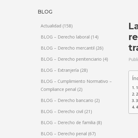
BLOG
L
Actualidad
(158)
r
BLOG – Derecho laboral
(14)
tr
BLOG – Derecho mercantil
(26)
BLOG – Derecho penitenciario
(4)
Publ
BLOG – Extranjería
(28)
Ín
BLOG – Cumplimiento Normativo –
1
Compliance penal
(2)
2
BLOG – Derecho bancario
(2)
3
4
BLOG – Derecho civil
(21)
BLOG – Derecho de familia
(8)
BLOG – Derecho penal
(67)