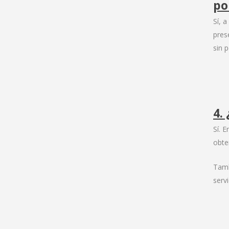
po
Sí, 
pres
sin 
4.
Sí. 
obte
Tamb
serv