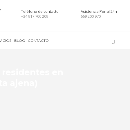
e
Teléfono de contacto
Asistencia Penal 24h
+34 917 700 209
669 200 970
VICIOS
BLOG
CONTACTO
 residentes en
ta ajena)