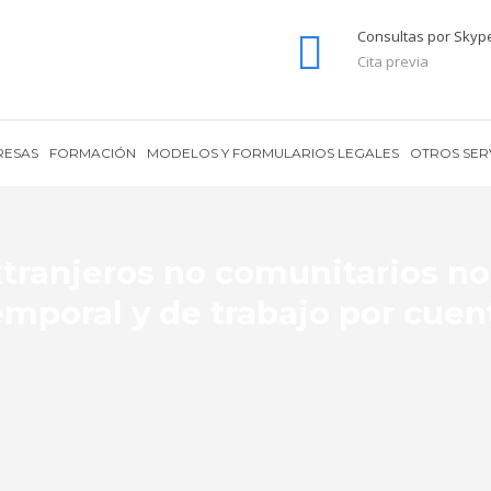
Consultas por Skyp
Cita previa
RESAS
FORMACIÓN
MODELOS Y FORMULARIOS LEGALES
OTROS SER
xtranjeros no comunitarios no
emporal y de trabajo por cuen