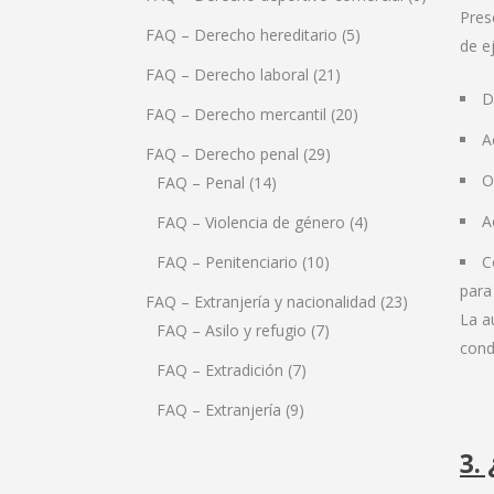
Pres
FAQ – Derecho hereditario
(5)
de e
FAQ – Derecho laboral
(21)
D
FAQ – Derecho mercantil
(20)
A
FAQ – Derecho penal
(29)
O
FAQ – Penal
(14)
A
FAQ – Violencia de género
(4)
FAQ – Penitenciario
(10)
C
para 
FAQ – Extranjería y nacionalidad
(23)
La a
FAQ – Asilo y refugio
(7)
cond
FAQ – Extradición
(7)
FAQ – Extranjería
(9)
3.