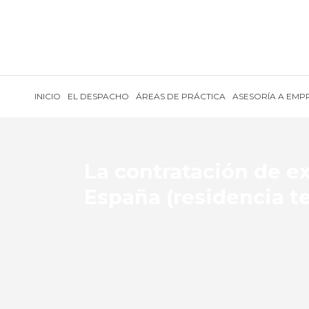
INICIO
EL DESPACHO
ÁREAS DE PRÁCTICA
ASESORÍA A EMP
La contratación de e
España (residencia t