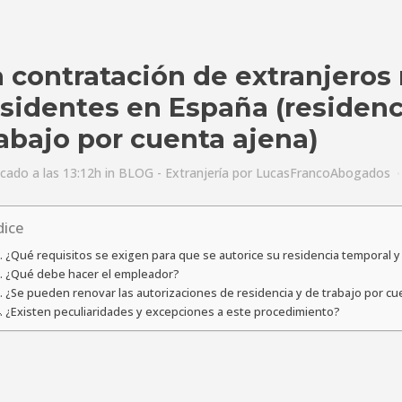
a contratación de extranjeros
esidentes en España (residenc
abajo por cuenta ajena)
icado a las 13:12h
in
BLOG - Extranjería
por
LucasFrancoAbogados
dice
. ¿Qué requisitos se exigen para que se autorice su residencia temporal y
. ¿Qué debe hacer el empleador?
. ¿Se pueden renovar las autorizaciones de residencia y de trabajo por cu
. ¿Existen peculiaridades y excepciones a este procedimiento?