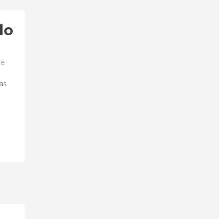
lo
te
Las