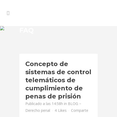
FAQ
Concepto de
sistemas de control
telemáticos de
cumplimiento de
penas de prisión
Publicado a las 14:58h
in
BLOG –
Derecho penal
4
Likes
Comparte