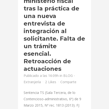
ministerio fiscal
tras la práctica de
una nueva
entrevista de
integración al
solicitante. Falta de
un trámite
esencial.
Retroacción de
actuaciones
Publicado a las 16:09h
in
BLOG -
Extranjería
2
Likes
Comparte
Sentencia TS (Sala Tercera, de lo
Contencioso-administrativo, 6ª) de 9
Marzo 2015, Nº rec. 1813 (2013). FJ