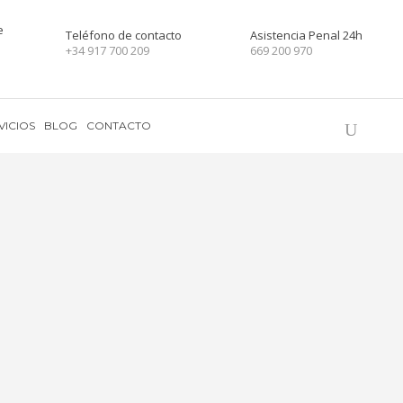
e
Teléfono de contacto
Asistencia Penal 24h
+34 917 700 209
669 200 970
VICIOS
BLOG
CONTACTO