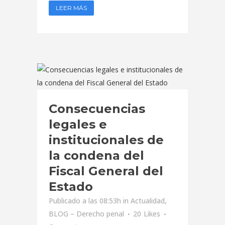
LEER MÁS
Consecuencias
legales e
institucionales de
la condena del
Fiscal General del
Estado
Publicado a las 08:53h
in
Actualidad
,
BLOG – Derecho penal
20
Likes