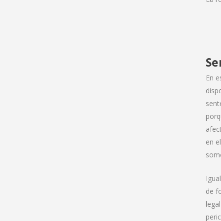
Se
En e
disp
sent
porq
afec
en e
some
Igua
de f
lega
peric