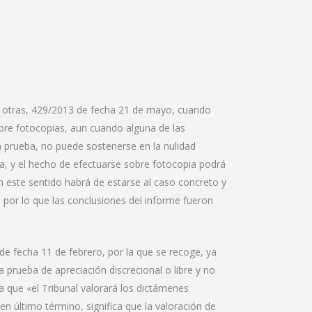
re otras, 429/2013 de fecha 21 de mayo, cuando
sobre fotocopias, aun cuando alguna de las
ha prueba, no puede sostenerse en la nulidad
lida, y el hecho de efectuarse sobre fotocopia podrá
En este sentido habrá de estarse al caso concreto y
l por lo que las conclusiones del informe fueron
e fecha 11 de febrero, por la que se recoge, ya
a prueba de apreciación discrecional o libre y no
sa que «el Tribunal valorará los dictámenes
l, en último término, significa que la valoración de