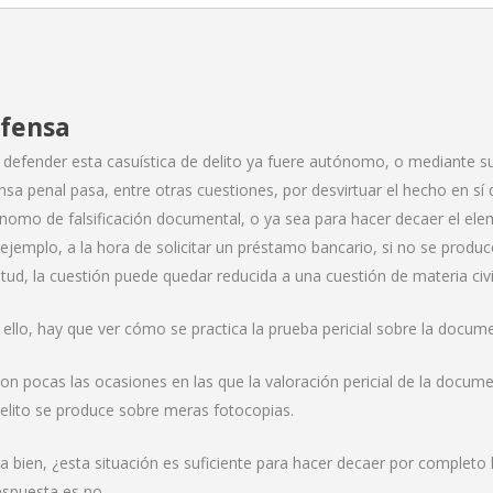
fensa
 defender esta casuística de delito ya fuere autónomo, o mediante su 
nsa penal pasa, entre otras cuestiones, por desvirtuar el hecho en sí d
nomo de falsificación documental, o ya sea para hacer decaer el elem
 ejemplo, a la hora de solicitar un préstamo bancario, si no se produ
citud, la cuestión puede quedar reducida a una cuestión de materia civ
 ello, hay que ver cómo se practica la prueba pericial sobre la docum
on pocas las ocasiones en las que la valoración pericial de la docum
delito se produce sobre meras fotocopias.
a bien, ¿esta situación es suficiente para hacer decaer por completo 
espuesta es no.