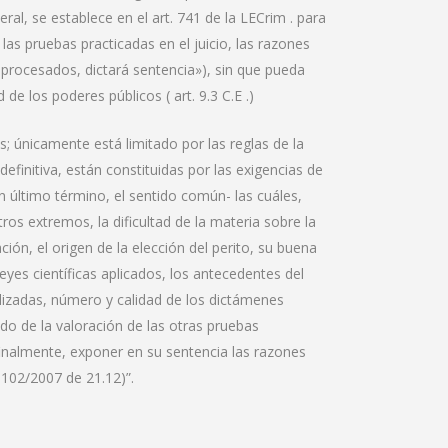
ral, se establece en el art. 741 de la LECrim . para
 las pruebas practicadas en el juicio, las razones
procesados, dictará sentencia»), sin que pueda
 de los poderes públicos ( art. 9.3 C.E .)
es; únicamente está limitado por las reglas de la
efinitiva, están constituidas por las exigencias de
en último término, el sentido común- las cuáles,
os extremos, la dificultad de la materia sobre la
ción, el origen de la elección del perito, su buena
 leyes científicas aplicados, los antecedentes del
lizadas, número y calidad de los dictámenes
do de la valoración de las otras pruebas
 finalmente, exponer en su sentencia las razones
1102/2007 de 21.12)”.