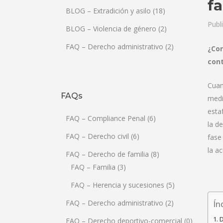
f
BLOG – Extradición y asilo
(18)
Publ
BLOG – Violencia de género
(2)
FAQ – Derecho administrativo
(2)
¿Con
con
Cuan
FAQs
medi
esta
FAQ – Compliance Penal
(6)
la d
FAQ – Derecho civil
(6)
fase
la ac
FAQ – Derecho de familia
(8)
FAQ – Familia
(3)
FAQ – Herencia y sucesiones
(5)
FAQ – Derecho administrativo
(2)
Ín
D
FAQ – Derecho deportivo-comercial
(0)