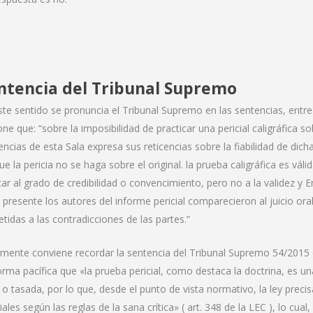
ntencia del Tribunal Supremo
ste sentido se pronuncia el Tribunal Supremo en las sentencias, ent
one que: “sobre la imposibilidad de practicar una pericial caligráfica 
encias de esta Sala expresa sus reticencias sobre la fiabilidad de dic
ue la pericia no se haga sobre el original. la prueba caligráfica es vá
tar al grado de credibilidad o convencimiento, pero no a la validez y 
l presente los autores del informe pericial comparecieron al juicio ora
tidas a las contradicciones de las partes.”
lmente conviene recordar la sentencia del Tribunal Supremo 54/2015 d
orma pacífica que «la prueba pericial, como destaca la doctrina, es un
l o tasada, por lo que, desde el punto de vista normativo, la ley preci
iales según las reglas de la sana crítica» ( art. 348 de la LEC ), lo cua