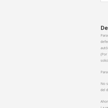
De
Para
defe
autó
(Por
soli
Para
No s
del 
Ahor
La r