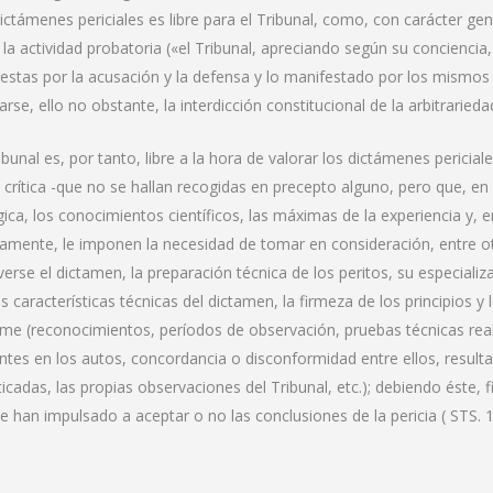
dictámenes periciales es libre para el Tribunal, como, con carácter gene
 la actividad probatoria («el Tribunal, apreciando según su conciencia,
estas por la acusación y la defensa y lo manifestado por los mismos 
arse, ello no obstante, la interdicción constitucional de la arbitrariedad
ribunal es, por tanto, libre a la hora de valorar los dictámenes pericial
 crítica -que no se hallan recogidas en precepto alguno, pero que, en d
ógica, los conocimientos científicos, las máximas de la experiencia y, 
camente, le imponen la necesidad de tomar en consideración, entre otr
verse el dictamen, la preparación técnica de los peritos, su especializa
as características técnicas del dictamen, la firmeza de los principios y
rme (reconocimientos, períodos de observación, pruebas técnicas rea
ntes en los autos, concordancia o disconformidad entre ellos, resulta
ticadas, las propias observaciones del Tribunal, etc.); debiendo éste,
le han impulsado a aceptar o no las conclusiones de la pericia ( STS. 