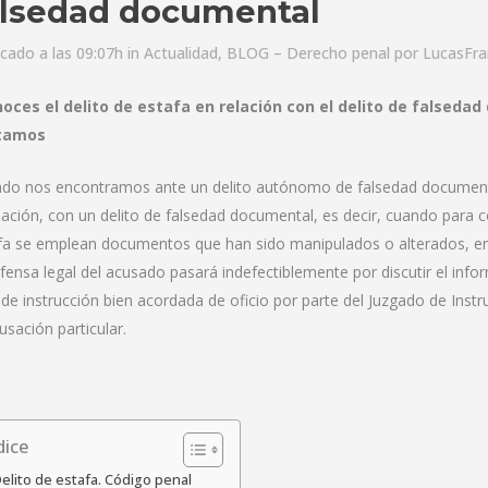
alsedad documental
icado a las 09:07h
in
Actualidad
,
BLOG – Derecho penal
por
LucasFr
oces el delito de estafa en relación con el delito de falsed
tamos
do nos encontramos ante un delito autónomo de falsedad documental,
ación, con un delito de falsedad documental, es decir, cuando para c
fa se emplean documentos que han sido manipulados o alterados, en d
efensa legal del acusado pasará indefectiblemente por discutir el info
 de instrucción bien acordada de oficio por parte del Juzgado de Instru
usación particular.
dice
elito de estafa. Código penal