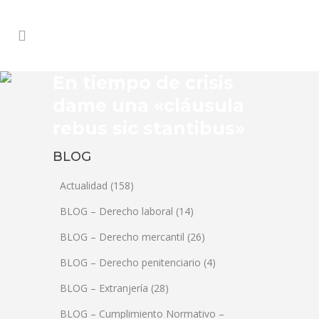
En tiempo de crisis
dame una «cláusula
rebus sic stantibus»
BLOG
Actualidad
(158)
BLOG – Derecho laboral
(14)
BLOG – Derecho mercantil
(26)
BLOG – Derecho penitenciario
(4)
BLOG – Extranjería
(28)
BLOG – Cumplimiento Normativo –