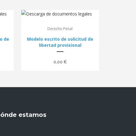
Derecho Penal
o de
Modelo escrito de solicitud de
libertad provisional
0,00
€
ónde estamos