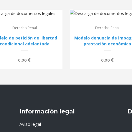
Derecho Penal
Derecho Penal
elo de petición de libertad
Modelo denuncia de impag
condicional adelantada
prestación económica
0,00
€
0,00
€
Información legal
D
Aviso legal