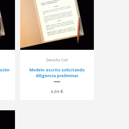
Derecho Civil
ución
Modelo escrito solicitando
diligencia preliminar
0,00
€